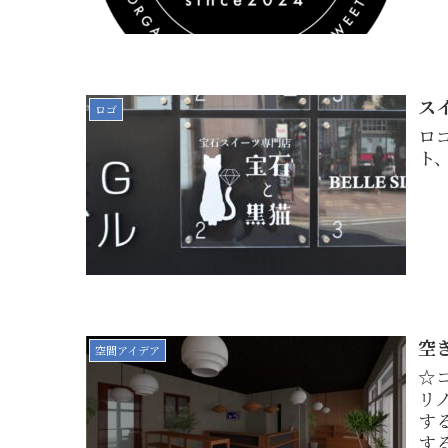
ス
ロゴ
ロ
ト
空
空間アイデア
☆
リ
す
す