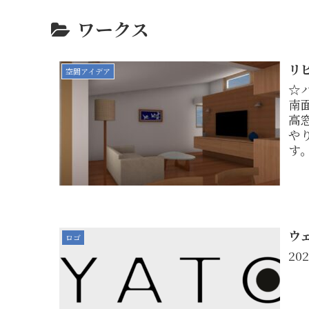
ワークス
リ
空間アイデア
☆
南
高
や
す。
ウ
ロゴ
20