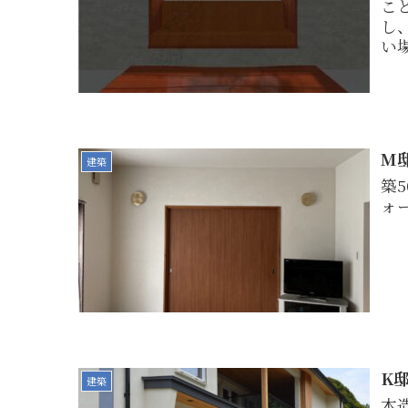
こ
し
い
M
建築
築
ォ
K
建築
木