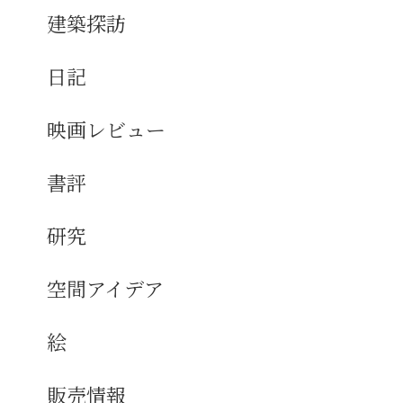
建築探訪
日記
映画レビュー
書評
研究
空間アイデア
絵
販売情報