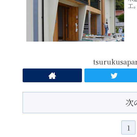
工
tsurukusa
次
1