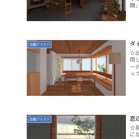
間
ダ
空間アイデア
☆
用
ー
っ
窓
空間アイデア
☆
に