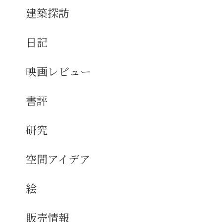
建築探訪
日記
映画レビュー
書評
研究
空間アイデア
絵
販売情報