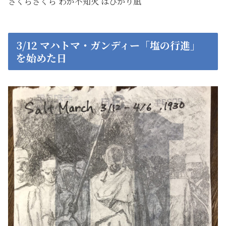
さくらさくら わが不知火 はひかり凪
3/12 マハトマ・ガンディー「塩の行進」
を始めた日