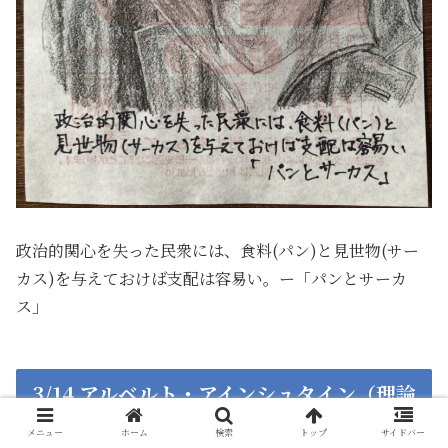
政治的関心を失った民衆には、食料(パン)と見世物(サー
カス)を与えておけば支配は容易い。ー「パンとサーカ
ス」
3/14 アルベルト・アインシュタイン（理論
物理学者）
メニュー
ホーム
検索
トップ
サイドバー