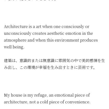
Architecture is a art when one consciously or
unconsciously creates aesthetic emotion in the
atmosphere and when this environment produces
well being.
建築は、意識的または無意識に雰囲気の中で美的感情を生
み出し、この環境が幸福を生み出すときに芸術です。
My house is my refuge
,
an emotional piece of
architecture
,
not a cold piece of convenience.